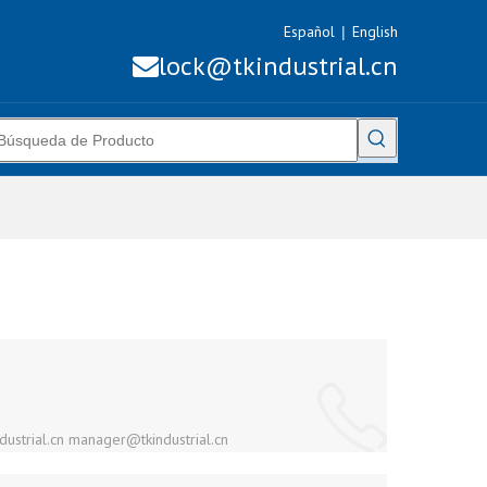
Español
English
|
lock@tkindustrial.cn

ustrial.cn
manager@tkindustrial.cn