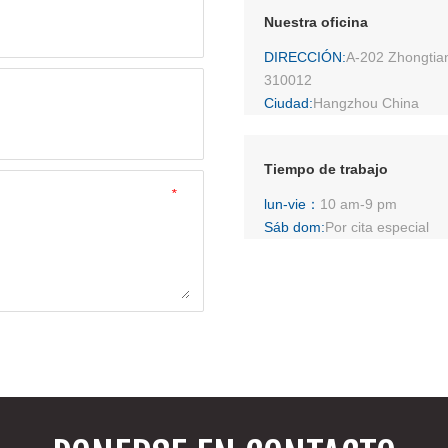
Nuestra oficina
DIRECCIÓN:
A-202 Zhongtia
310012
Ciudad:
Hangzhou China
Tiempo de trabajo
*
lun-vie：
10 am-9 pm
Sáb dom:
Por cita especial