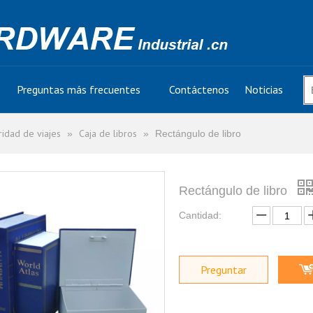
Preguntas más frecuentes
Contáctenos
Noticias
idad de viajes
Caja de libros
»
»
Rectángulo de libro
Rectángulo de libro
Cantidad:
Preguntar