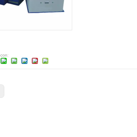
 con:
: