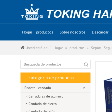
Hogar
productos
Sobre nosotros
Descargar
Hogar
productos
Sepox-- Segur
Usted está aquí:
»
»
Búsqueda
categoria de producto
Bisonte - candado
Cerraduras de aluminio
Candado de hierro
Candado de latón