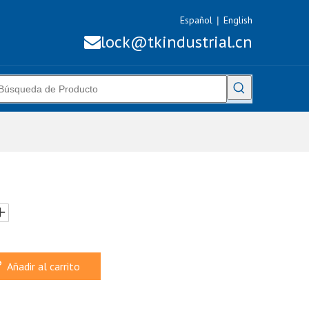
Español
English
|
lock@tkindustrial.cn

Añadir al carrito