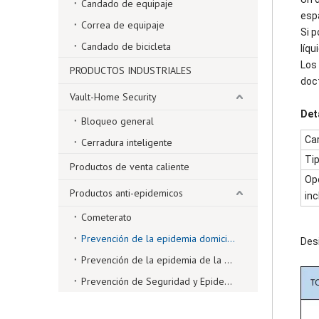
Candado de equipaje
espa
Correa de equipaje
Si 
Candado de bicicleta
líqu
Los
PRODUCTOS INDUSTRIALES
doc
Vault-Home Security
Det
Bloqueo general
Car
Cerradura inteligente
Tip
Productos de venta caliente
Op
Productos anti-epidemicos
inc
Cometerato
Prevención de la epidemia domiciliaria
Des
Prevención de la epidemia de la oficina
Prevención de Seguridad y Epidemia