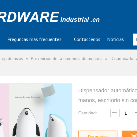
Preguntas más frecuentes
Contáctenos
Noticias
i-epidemicos
Prevención de la epidemia domiciliaria
»
»
Dispensador a
Dispensador automático
manos, escritorio sin c
Cantidad:
Preguntar