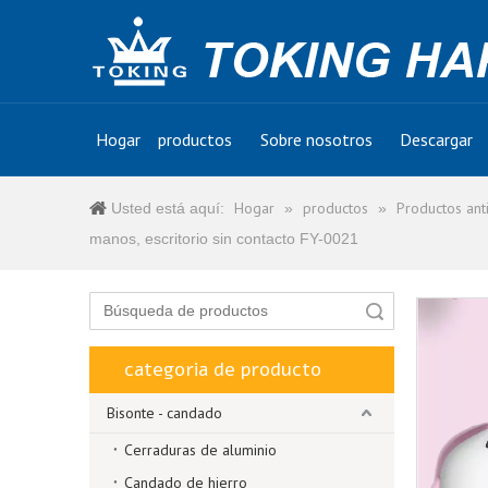
Hogar
productos
Sobre nosotros
Descargar
Hogar
productos
Productos ant
Usted está aquí:
»
»
manos, escritorio sin contacto FY-0021
Búsqueda
categoria de producto
Bisonte - candado
Cerraduras de aluminio
Candado de hierro