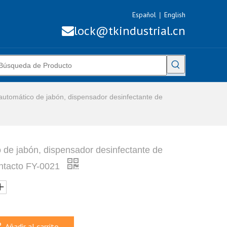
Español
English
|
lock@tkindustrial.cn

utomático de jabón, dispensador desinfectante de
 de jabón, dispensador desinfectante de
ontacto FY-0021
Añadir al carrito