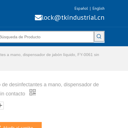
Español
English
|
lock@tkindustrial.cn

tes a mano, dispensador de jabón líquido, FY-0061 sin
 de desinfectantes a mano, dispensador de
sin contacto
Añadir al carrito