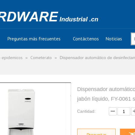
Preguntas más frecuentes
Contáctenos
Noticias
i-epidemicos
Cometerato
»
»
Dispensador automático de desinfectan
Dispensador automático
jabón líquido, FY-0061 
Cantidad:
Preguntar