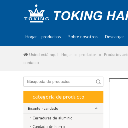
Hogar
productos
Sobre nosotros
Descargar
Hogar
productos
Productos ant
Usted está aquí:
»
»
contacto
Búsqueda
categoria de producto
Bisonte - candado
Cerraduras de aluminio
Candado de hierro