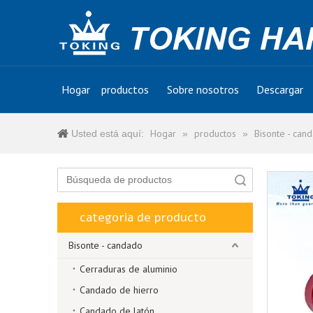
Hogar
productos
Sobre nosotros
Descargar
Hogar
productos
Bisonte - can
Usted está aquí:
»
»
Búsqueda
categoria de producto
Bisonte - candado
Cerraduras de aluminio
Candado de hierro
Candado de latón