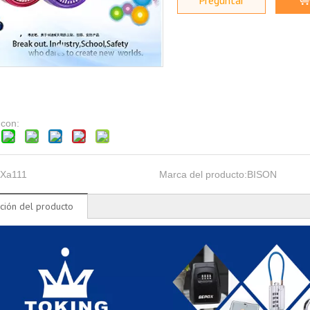
Preguntar
 con:
Xa111
Marca del producto:
BISON
ción del producto