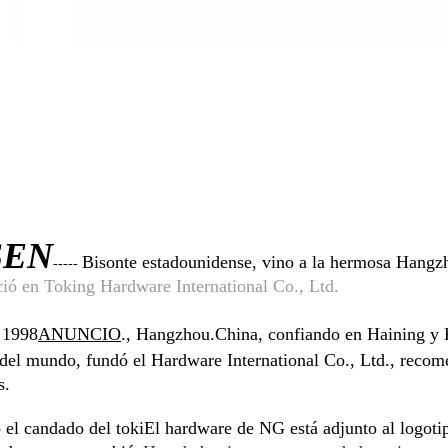
S
EN
Bisonte estadounidense, vino a la hermosa Hangz
-----
ció en Toking Hardware International Co., Ltd.
- 1998
ANUNCIO
., Hangzhou.China, confiando en Haining y 
del mundo, fundó el Hardware International Co., Ltd., reco
s.
el candado del toki
El hardware de NG está adjunto al logoti