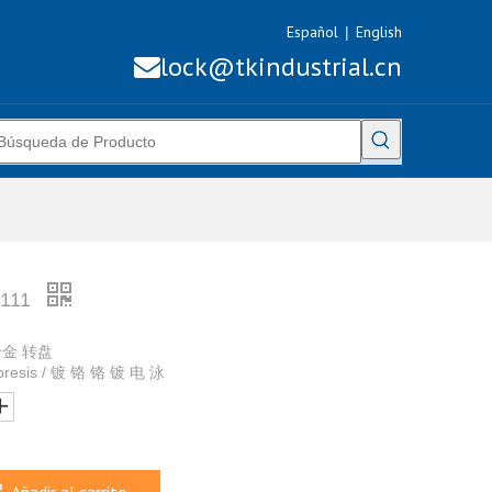
Español
English
|
lock@tkindustrial.cn

a111
锌 合金 转盘
ropresis / 镀 铬 铬 镀 电 泳