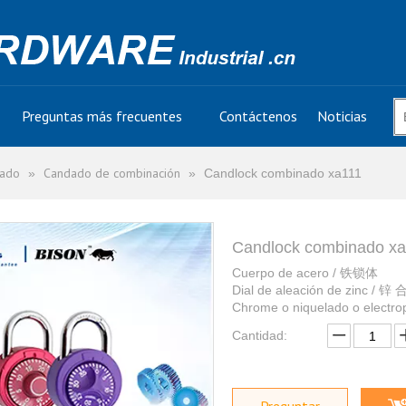
Preguntas más frecuentes
Contáctenos
Noticias
dado
Candado de combinación
»
»
Candlock combinado xa111
Candlock combinado x
Cuerpo de acero / 铁锁体
Dial de aleación de zinc / 
Chrome o niquelado o elect
Cantidad: