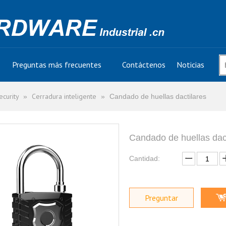
Preguntas más frecuentes
Contáctenos
Noticias
curity
Cerradura inteligente
»
»
Candado de huellas dactilares
Candado de huellas dac
Cantidad:
Preguntar