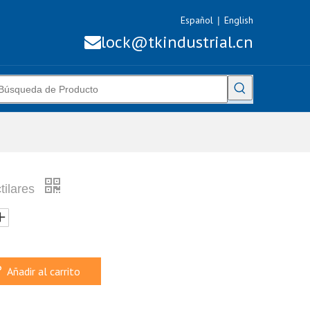
Español
English
|
lock@tkindustrial.cn

tilares
Añadir al carrito