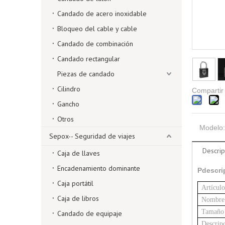
Candado de acero inoxidable
Bloqueo del cable y cable
Candado de combinación
Candado rectangular
Piezas de candado
Cilindro
Compartir
Gancho
Otros
Modelo:
Sepox-- Seguridad de viajes
Descrip
Caja de llaves
Encadenamiento dominante
P
descri
Caja portátil
Artículo
Caja de libros
Nombre
Tamaño
Candado de equipaje
Descrip