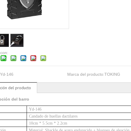
 con:
Yd-146
Marca del producto:
TOKING
ción del producto
pción del barro
Yd-146
Candado de huellas dactilares
10cm * 5.5cm * 2.2cm
ción
Material: Shackle de acero endurecido + bloqueo de aleación 