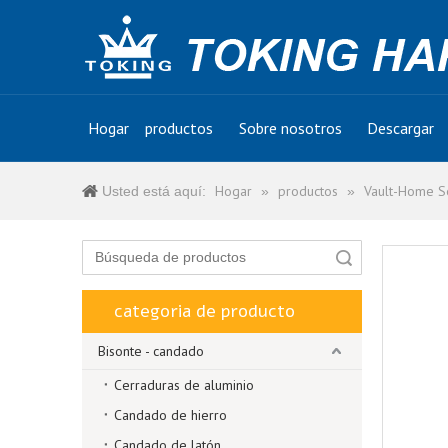
Hogar
productos
Sobre nosotros
Descargar
Hogar
productos
Vault-Home Se
Usted está aquí:
»
»
Búsqueda
categoria de producto
Bisonte - candado
Cerraduras de aluminio
Candado de hierro
Candado de latón